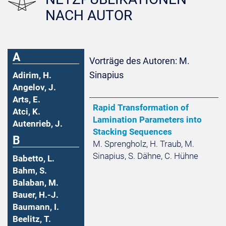
NACH AUTOR
A
Vorträge des Autoren: M.
Sinapius
Adirim, H.
Angelov, J.
Arts, E.
Rapid Transformation of
Atci, K.
Lamination Parameters into
Autenrieb, J.
Stacking Sequences
B
M. Sprengholz, H. Traub, M.
Sinapius, S. Dähne, C. Hühne
Babetto, L.
Bahm, S.
Balaban, M.
Bauer, H.-J.
Baumann, I.
Beelitz, T.