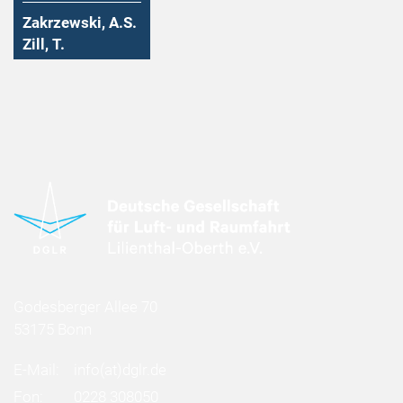
Zakrzewski, A.S.
Zill, T.
Godesberger Allee 70
53175 Bonn
E-Mail:
info
(at)
dglr.de
Fon:
0228 308050