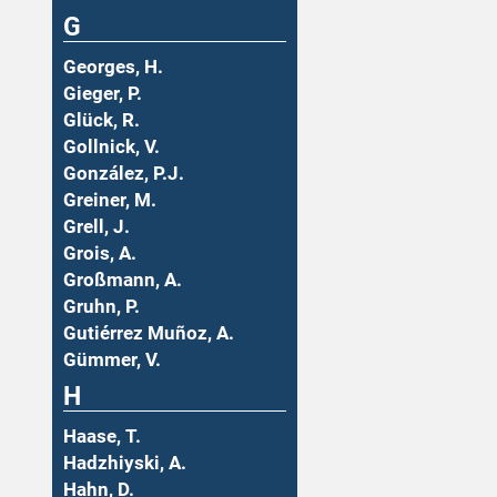
G
Georges, H.
Gieger, P.
Glück, R.
Gollnick, V.
González, P.J.
Greiner, M.
Grell, J.
Grois, A.
Großmann, A.
Gruhn, P.
Gutiérrez Muñoz, A.
Gümmer, V.
H
Haase, T.
Hadzhiyski, A.
Hahn, D.