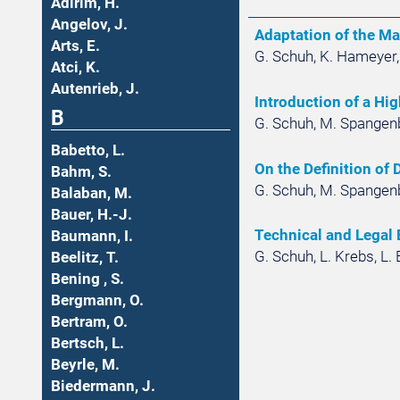
Adirim, H.
Angelov, J.
Adaptation of the Ma
Arts, E.
G. Schuh, K. Hameyer,
Atci, K.
Autenrieb, J.
Introduction of a Hig
B
G. Schuh, M. Spangenb
Babetto, L.
On the Definition of 
Bahm, S.
G. Schuh, M. Spangenb
Balaban, M.
Bauer, H.-J.
Technical and Legal 
Baumann, I.
G. Schuh, L. Krebs, L.
Beelitz, T.
Bening , S.
Bergmann, O.
Bertram, O.
Bertsch, L.
Beyrle, M.
Biedermann, J.