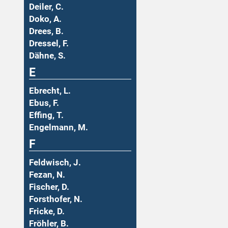
Deiler, C.
Doko, A.
Drees, B.
Dressel, F.
Dähne, S.
E
Ebrecht, L.
Ebus, F.
Effing, T.
Engelmann, M.
F
Feldwisch, J.
Fezan, N.
Fischer, D.
Forsthofer, N.
Fricke, D.
Fröhler, B.