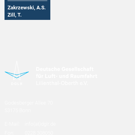
Zakrzewski, A.S.
Zill, T.
Godesberger Allee 70
53175 Bonn
E-Mail:
info
(at)
dglr.de
Fon:
0228 308050