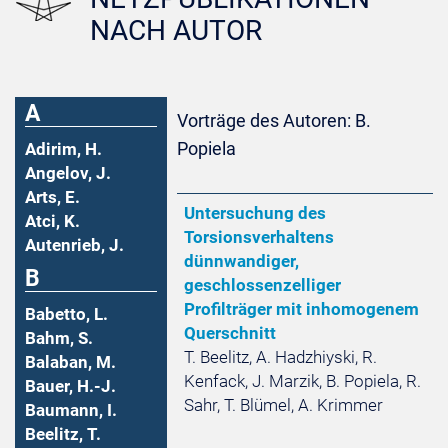
NACH AUTOR
A
Vorträge des Autoren: B.
Popiela
Adirim, H.
Angelov, J.
Arts, E.
Untersuchung des
Atci, K.
Torsionsverhaltens
Autenrieb, J.
dünnwandiger,
B
geschlossenzelliger
Profilträger mit inhomogenem
Babetto, L.
Querschnitt
Bahm, S.
T. Beelitz, A. Hadzhiyski, R.
Balaban, M.
Kenfack, J. Marzik, B. Popiela, R.
Bauer, H.-J.
Sahr, T. Blümel, A. Krimmer
Baumann, I.
Beelitz, T.