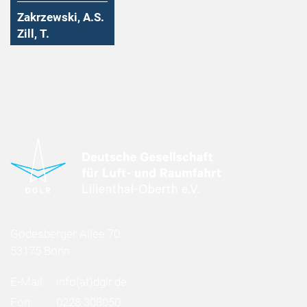
Zakrzewski, A.S.
Zill, T.
Godesberger Allee 70
53175 Bonn
E-Mail:
info
(at)
dglr.de
Fon:
0228 308050