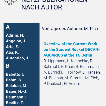
NACH AUTOR
A
Vorträge des Autoren: M. Pich
Adirim, H.
Angelov, J.
Overview of the Current Work
Arts, E.
on the Student Rocket DECAN-
Atci, K.
AQUARIUS at the TU Berlin
Autenrieb, J.
R. Lippmann, L. Kletschke, R.
B
Schmohl, E. Khan, B. Buchmann,
A. Burnicki, F. Tornow, L. Hansen,
Babetto, L.
M. Balaban, M. Strauss, M. Pich,
Bahm, S.
P. Dauksch, H. Adirim
Balaban, M.
Bauer, H.-J.
Baumann, I.
Beelitz, T.