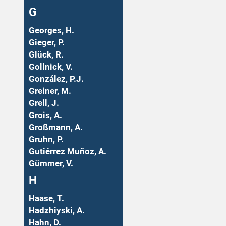
G
Georges, H.
Gieger, P.
Glück, R.
Gollnick, V.
González, P.J.
Greiner, M.
Grell, J.
Grois, A.
Großmann, A.
Gruhn, P.
Gutiérrez Muñoz, A.
Gümmer, V.
H
Haase, T.
Hadzhiyski, A.
Hahn, D.