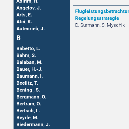
Adirim, H.
Angelov, J.
Flugleistungsbetrachtu
Arts, E.
Regelungsstrategie
Atci, K.
D. Surmann, S. Myschik
Autenrieb, J.
B
Babetto, L.
Bahm, S.
Balaban, M.
Bauer, H.-J.
Baumann, I.
Beelitz, T.
Bening , S.
Bergmann, O.
Bertram, O.
Bertsch, L.
Beyrle, M.
Biedermann, J.