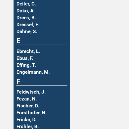
Deiler, C.
Doko, A.
Drees, B.
Dressel, F.
Dähne, S.
E
Ebrecht, L.
Ebus, F.
Effing, T.
Engelmann, M.
F
Feldwisch, J.
Fezan, N.
Fischer, D.
Forsthofer, N.
Fricke, D.
Fröhler, B.