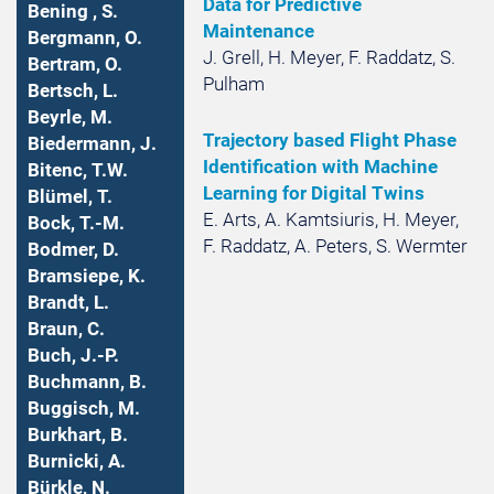
Data for Predictive
Bening , S.
Maintenance
Bergmann, O.
J. Grell, H. Meyer, F. Raddatz, S.
Bertram, O.
Pulham
Bertsch, L.
Beyrle, M.
Trajectory based Flight Phase
Biedermann, J.
Identification with Machine
Bitenc, T.W.
Learning for Digital Twins
Blümel, T.
E. Arts, A. Kamtsiuris, H. Meyer,
Bock, T.-M.
F. Raddatz, A. Peters, S. Wermter
Bodmer, D.
Bramsiepe, K.
Brandt, L.
Braun, C.
Buch, J.-P.
Buchmann, B.
Buggisch, M.
Burkhart, B.
Burnicki, A.
Bürkle, N.