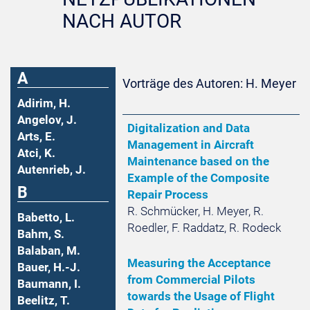
NACH AUTOR
A
Vorträge des Autoren: H. Meyer
Adirim, H.
Angelov, J.
Digitalization and Data
Arts, E.
Management in Aircraft
Atci, K.
Maintenance based on the
Autenrieb, J.
Example of the Composite
B
Repair Process
R. Schmücker, H. Meyer, R.
Babetto, L.
Roedler, F. Raddatz, R. Rodeck
Bahm, S.
Balaban, M.
Measuring the Acceptance
Bauer, H.-J.
from Commercial Pilots
Baumann, I.
towards the Usage of Flight
Beelitz, T.