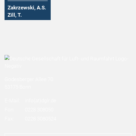
Zakrzewski, A.S.
Zill, T.
Godesberger Allee 70
53175 Bonn
E-Mail:
info
(at)
dglr.de
Fon:
0228 308050
Fax:
0228 3080524