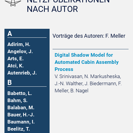
NACH AUTOR
A
Vorträge des Autoren: F. Meller
Adirim, H.
Angelov, J.
Digital Shadow Model for
Arts, E.
Automated Cabin Assembly
Atci, K.
Process
Autenrieb, J.
V. Srinivasan, N. Markusheska,
B
J.-N. Walther, J. Biedermann, F.
Meller, B. Nagel
Babetto, L.
Bahm, S.
Balaban, M.
Bauer, H.-J.
Baumann, I.
Beelitz, T.