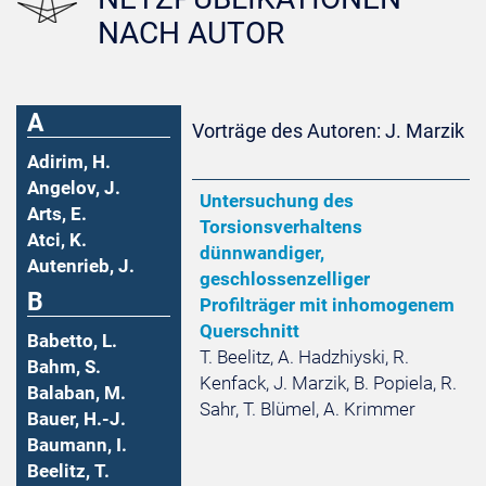
NACH AUTOR
A
Vorträge des Autoren: J. Marzik
Adirim, H.
Angelov, J.
Untersuchung des
Arts, E.
Torsionsverhaltens
Atci, K.
dünnwandiger,
Autenrieb, J.
geschlossenzelliger
B
Profilträger mit inhomogenem
Querschnitt
Babetto, L.
T. Beelitz, A. Hadzhiyski, R.
Bahm, S.
Kenfack, J. Marzik, B. Popiela, R.
Balaban, M.
Sahr, T. Blümel, A. Krimmer
Bauer, H.-J.
Baumann, I.
Beelitz, T.