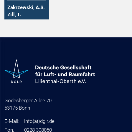
Zakrzewski, A.S.
Zill, T.
Godesberger Allee 70
53175 Bonn
E-Mail:
info
(at)
dglr.de
Fon:
0228 308050