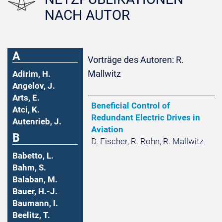
NACH AUTOR
A
Vorträge des Autoren: R.
Mallwitz
Adirim, H.
Angelov, J.
Arts, E.
Beneficial Control of
Atci, K.
Redundant Electric Drives in
Autenrieb, J.
Aviation
B
D. Fischer, R. Rohn, R. Mallwitz
Babetto, L.
Bahm, S.
Balaban, M.
Bauer, H.-J.
Baumann, I.
Beelitz, T.