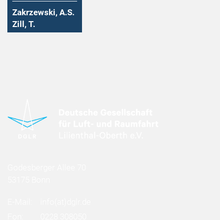
Zakrzewski, A.S.
Zill, T.
Godesberger Allee 70
53175 Bonn
E-Mail:
info
(at)
dglr.de
Fon:
0228 308050