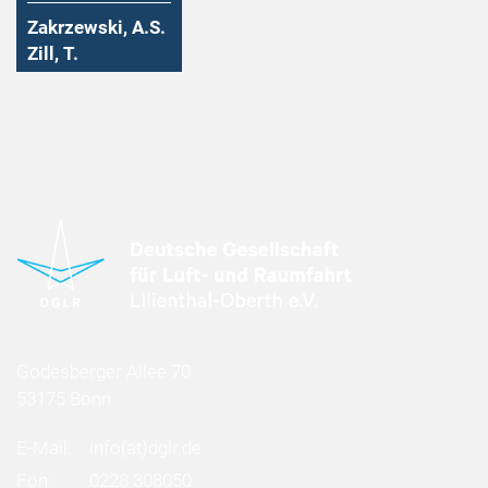
Zakrzewski, A.S.
Zill, T.
Godesberger Allee 70
53175 Bonn
E-Mail:
info
(at)
dglr.de
Fon:
0228 308050