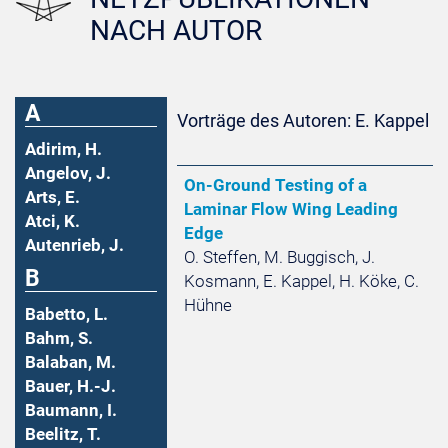
NACH AUTOR
A
Vorträge des Autoren: E. Kappel
Adirim, H.
Angelov, J.
On-Ground Testing of a
Arts, E.
Laminar Flow Wing Leading
Atci, K.
Edge
Autenrieb, J.
O. Steffen, M. Buggisch, J.
B
Kosmann, E. Kappel, H. Köke, C.
Hühne
Babetto, L.
Bahm, S.
Balaban, M.
Bauer, H.-J.
Baumann, I.
Beelitz, T.