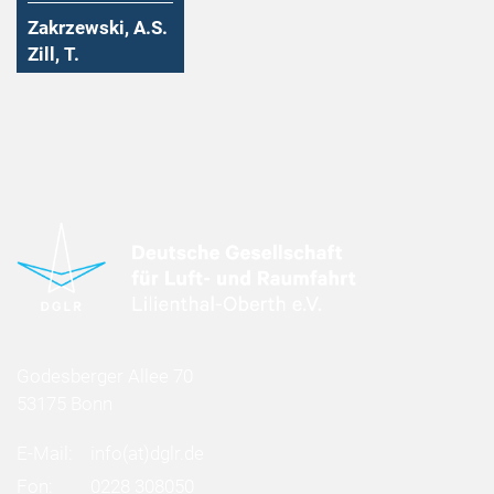
Zakrzewski, A.S.
Zill, T.
Godesberger Allee 70
53175 Bonn
E-Mail:
info
(at)
dglr.de
Fon:
0228 308050