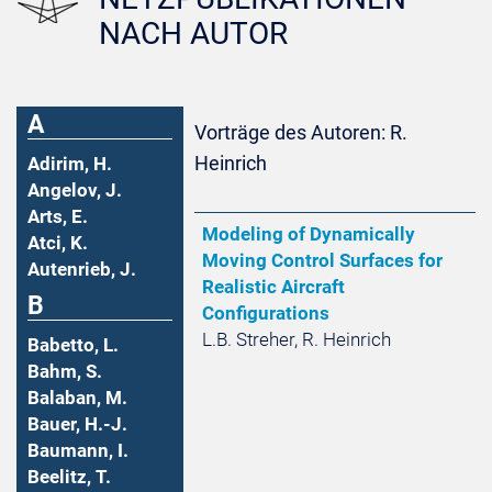
NACH AUTOR
A
Vorträge des Autoren: R.
Heinrich
Adirim, H.
Angelov, J.
Arts, E.
Modeling of Dynamically
Atci, K.
Moving Control Surfaces for
Autenrieb, J.
Realistic Aircraft
B
Configurations
L.B. Streher, R. Heinrich
Babetto, L.
Bahm, S.
Balaban, M.
Bauer, H.-J.
Baumann, I.
Beelitz, T.