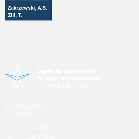
Zakrzewski, A.S.
Zill, T.
Godesberger Allee 70
53175 Bonn
E-Mail:
info
(at)
dglr.de
Fon:
0228 308050