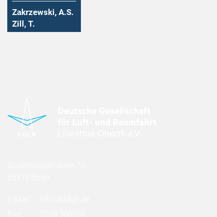
Zakrzewski, A.S.
Zill, T.
Godesberger Allee 70
53175 Bonn
E-Mail:
info
(at)
dglr.de
Fon:
0228 308050