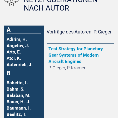
NACH AUTOR
A
Vorträge des Autoren: P. Gieger
Adirim, H.
Angelov, J.
Test Strategy for Planetary
Arts, E.
Gear Systems of Modern
Atci, K.
Aircraft Engines
Autenrieb, J.
P. Gieger, P. Krämer
B
Babetto, L.
Bahm, S.
Balaban, M.
Bauer, H.-J.
Baumann, I.
Beelitz, T.