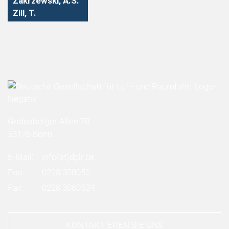
Zakrzewski, A.S.
Zill, T.
Godesberger Allee 70
53175 Bonn
E-Mail:
info
(at)
dglr.de
Fon:
0228 308050
Fax:
0228 3080524
KONTAKTIEREN SIE UNS