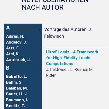
NACH AUTOR
A
Vorträge des Autoren: J.
Feldwisch
Adirim, H.
Angelov, J.
Arts, E.
UltraFLoads - A Framework
Atci, K.
for High-Fidelity Loads
Autenrieb, J.
Computations
B
J. Feldwisch, L. Reimer, M.
Ritter
Babetto, L.
Bahm, S.
Balaban, M.
Bauer, H.-J.
Baumann, I.
Beelitz, T.