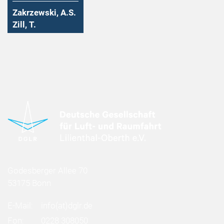
Zakrzewski, A.S.
Zill, T.
Godesberger Allee 70
53175 Bonn
E-Mail:
info
(at)
dglr.de
Fon:
0228 308050