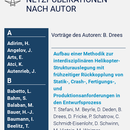
NACH AUTOR
A
Vorträge des Autoren: B. Drees
Adirim, H.
Angelov, J.
Aufbau einer Methodik zur
Arts, E.
interdisziplinären Helikopter-
Atci, K.
Strukturauslegung mit
Autenrieb, J.
frühzeitiger Rückkopplung von
B
Statik-, Crash-, Fertigungs-,
und
Babetto, L.
Produktionsanforderungen in
Bahm, S.
den Entwurfsprozess
Balaban, M.
T. Stefani, M. Beyrle, D. Deden, B.
Bauer, H.-J.
Drees, D. Fricke, P. Schatrow, C.
Baumann, I.
Schmidt-Eisenlohr, D. Schwinn,
Beelitz, T.