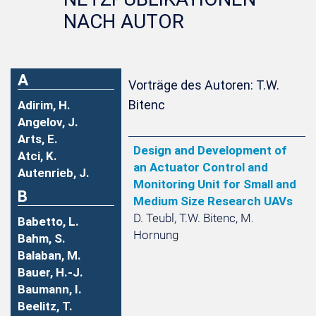
NACH AUTOR
A
Vorträge des Autoren: T.W.
Bitenc
Adirim, H.
Angelov, J.
Arts, E.
Design and Development of
Atci, K.
an Actuator Control and
Autenrieb, J.
Monitoring Unit for Small and
B
Medium Size Research UAVs
D. Teubl, T.W. Bitenc, M.
Babetto, L.
Hornung
Bahm, S.
Balaban, M.
Bauer, H.-J.
Baumann, I.
Beelitz, T.