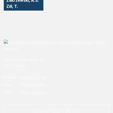
Zakrzewski, A.S.
Zill, T.
Godesberger Allee 70
53175 Bonn
E-Mail:
info
(at)
dglr.de
Fon:
0228 308050
Fax:
0228 3080524
KONTAKTIEREN SIE UNS