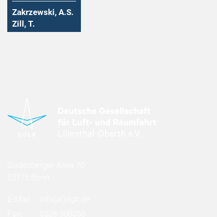
Zakrzewski, A.S.
Zill, T.
Godesberger Allee 70
53175 Bonn
E-Mail:
info
(at)
dglr.de
Fon:
0228 308050