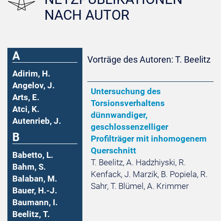
NACH AUTOR
A
Vorträge des Autoren: T. Beelitz
Adirim, H.
Angelov, J.
Untersuchung des
Arts, E.
Torsionsverhaltens
Atci, K.
dünnwandiger,
Autenrieb, J.
geschlossenzelliger
B
Profilträger mit inhomogenem
Querschnitt
Babetto, L.
T. Beelitz, A. Hadzhiyski, R.
Bahm, S.
Kenfack, J. Marzik, B. Popiela, R.
Balaban, M.
Sahr, T. Blümel, A. Krimmer
Bauer, H.-J.
Baumann, I.
Beelitz, T.