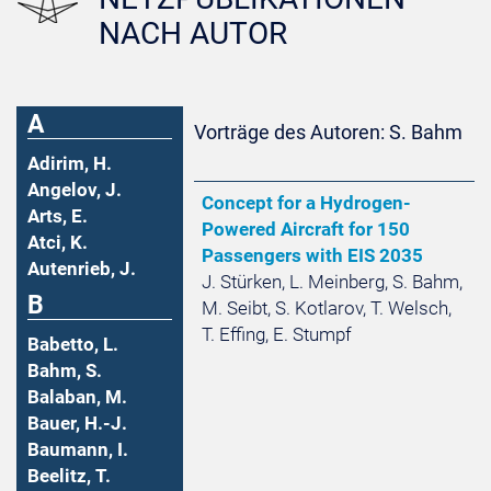
NACH AUTOR
A
Vorträge des Autoren: S. Bahm
Adirim, H.
Angelov, J.
Concept for a Hydrogen-
Arts, E.
Powered Aircraft for 150
Atci, K.
Passengers with EIS 2035
Autenrieb, J.
J. Stürken, L. Meinberg, S. Bahm,
B
M. Seibt, S. Kotlarov, T. Welsch,
T. Effing, E. Stumpf
Babetto, L.
Bahm, S.
Balaban, M.
Bauer, H.-J.
Baumann, I.
Beelitz, T.