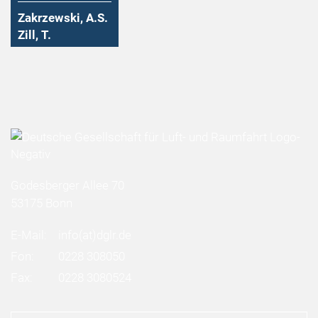
Zakrzewski, A.S.
Zill, T.
Godesberger Allee 70
53175 Bonn
E-Mail:
info
(at)
dglr.de
Fon:
0228 308050
Fax:
0228 3080524