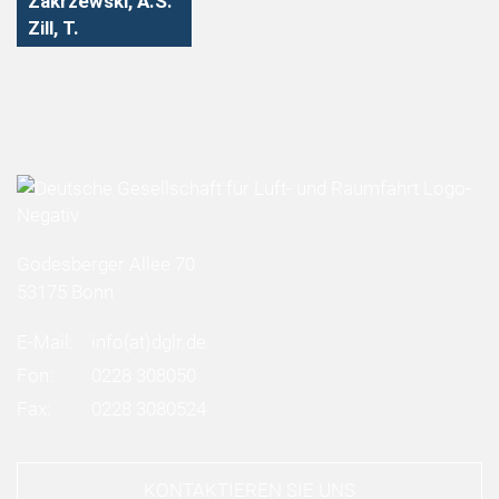
Zakrzewski, A.S.
Zill, T.
Godesberger Allee 70
53175 Bonn
E-Mail:
info
(at)
dglr.de
Fon:
0228 308050
Fax:
0228 3080524
KONTAKTIEREN SIE UNS