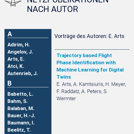
NACH AUTOR
A
Vorträge des Autoren: E. Arts
Adirim, H.
Angelov, J.
Trajectory based Flight
Arts, E.
Phase Identification with
Atci, K.
Machine Learning for Digital
Autenrieb, J.
Twins
B
E. Arts, A. Kamtsiuris, H. Meyer,
F. Raddatz, A. Peters, S.
Babetto, L.
Wermter
Bahm, S.
Balaban, M.
Bauer, H.-J.
Baumann, I.
Beelitz, T.