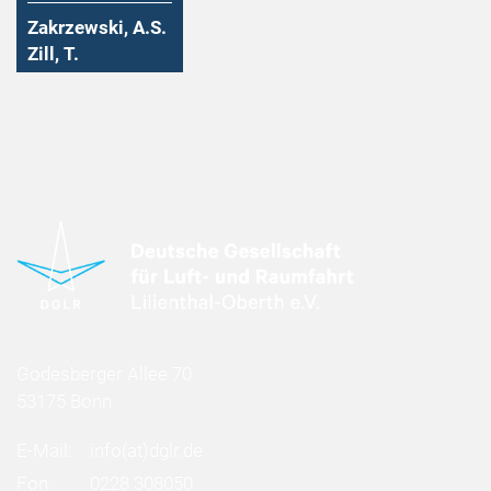
Zakrzewski, A.S.
Zill, T.
Godesberger Allee 70
53175 Bonn
E-Mail:
info
(at)
dglr.de
Fon:
0228 308050