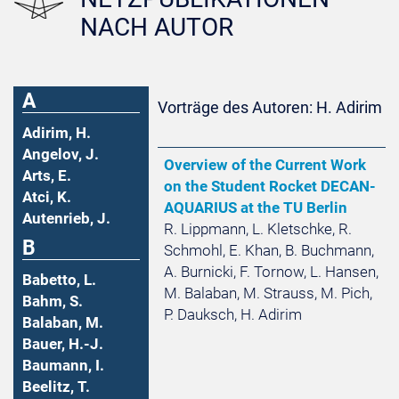
NACH AUTOR
A
Vorträge des Autoren: H. Adirim
Adirim, H.
Angelov, J.
Overview of the Current Work
Arts, E.
on the Student Rocket DECAN-
Atci, K.
AQUARIUS at the TU Berlin
Autenrieb, J.
R. Lippmann, L. Kletschke, R.
B
Schmohl, E. Khan, B. Buchmann,
A. Burnicki, F. Tornow, L. Hansen,
Babetto, L.
M. Balaban, M. Strauss, M. Pich,
Bahm, S.
P. Dauksch, H. Adirim
Balaban, M.
Bauer, H.-J.
Baumann, I.
Beelitz, T.