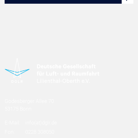
Godesberger Allee 70
53175 Bonn
E-Mail:
info
(at)
dglr.de
Fon:
0228 308050