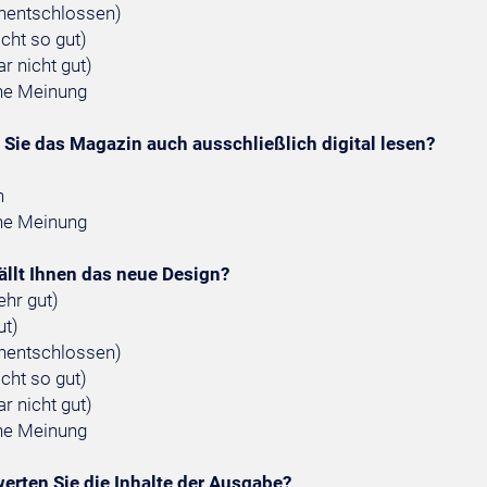
unentschlossen)
icht so gut)
ar nicht gut)
ne Meinung
Sie das Magazin auch ausschließlich digital lesen?
n
ne Meinung
ällt Ihnen das neue Design?
ehr gut)
ut)
unentschlossen)
icht so gut)
ar nicht gut)
ne Meinung
erten Sie die Inhalte der Ausgabe?