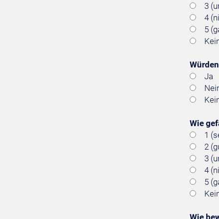
3 (
4 (n
5 (g
Kei
Würden 
Ja
Nei
Kei
Wie gef
1 (s
2 (g
3 (
4 (n
5 (g
Kei
Wie bew