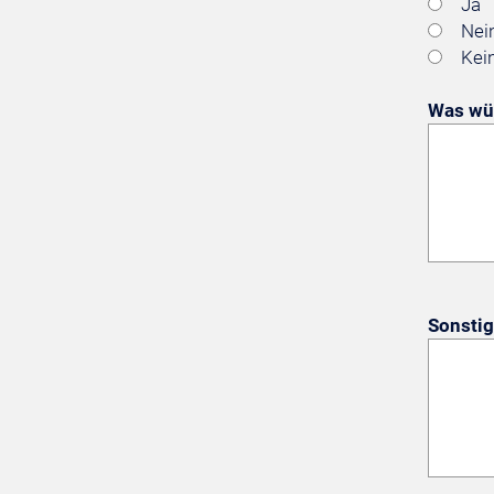
Ja
Nei
Kei
Was wür
Sonstig