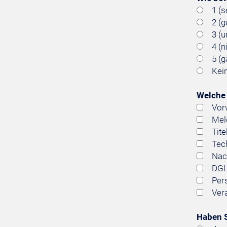
1 (s
2 (g
3 (
4 (n
5 (g
Kei
Welche 
Vor
Mel
Tit
Tech
Nac
DGL
Per
Ver
Haben S