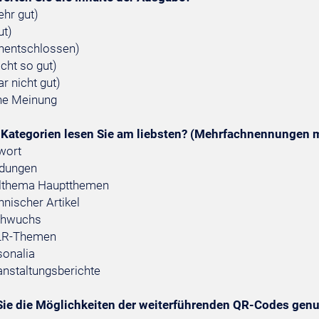
ehr gut)
ut)
unentschlossen)
icht so gut)
ar nicht gut)
ne Meinung
Kategorien lesen Sie am liebsten? (Mehrfachnennungen 
wort
dungen
elthema Hauptthemen
nischer Artikel
hwuchs
R-Themen
sonalia
anstaltungsberichte
ie die Möglichkeiten der weiterführenden QR-Codes genu